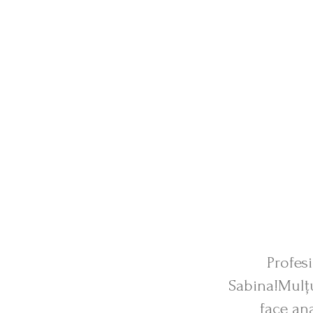
 able
Profes
 more
Sabina!Mulțu
 and
face ana