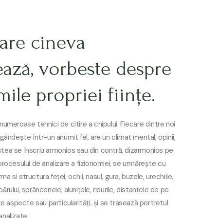
care cineva
ează, vorbeste despre
ile propriei ființe.
 numeroase tehnici de citire a chipului. Fiecare dintre noi
 gândește într-un anumit fel, are un climat mental, opinii,
acestea se înscriu armonios sau din contră, dizarmonios pe
 procesului de analizare a fizionomiei, se urmărește cu
a si structura feței, ochii, nasul, gura, buzele, urechiile,
a părului, sprâncenele, alunițele, ridurile, distanțele de pe
lte aspecte sau particularități, și se trasează portretul
analizate.