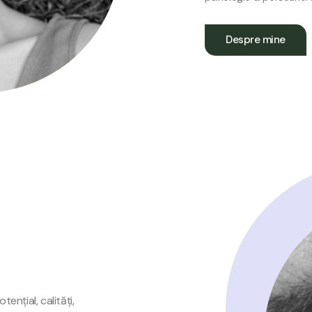
Despre mine
nțial, calități,