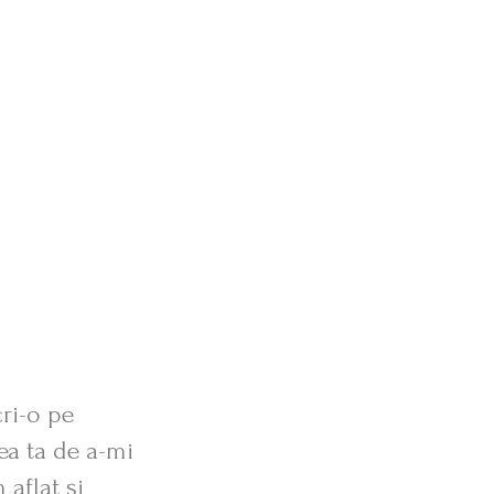
ri-o pe
Dor
ea ta de a-mi
mul
 aflat și
menta