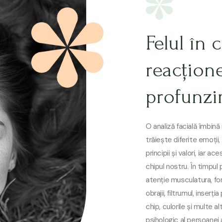
Felul în 
reacțion
profunzim
O analiză facială îmbină
trăiește diferite emoții,
principii și valori, iar 
chipul nostru. În timpul
atenție musculatura, form
obrajii, filtrumul, inserți
chip, culorile și multe a
psihologic al persoanei 